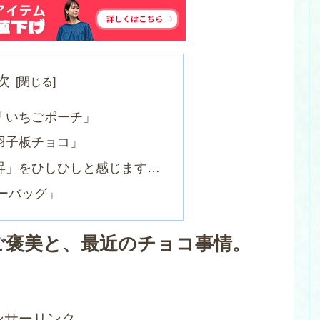
次
「いちごポーチ」
羽子板チョコ」
上昇」をひしひしと感じます…
ピーバッグ」
ご褒美と、最近のチョコ事情。
ンサーリンク