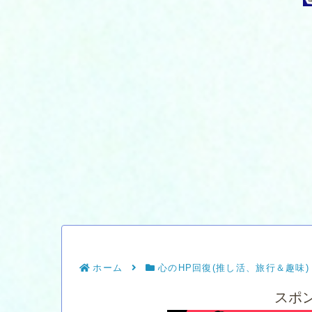
ホーム
心のHP回復(推し活、旅行＆趣味)
スポ