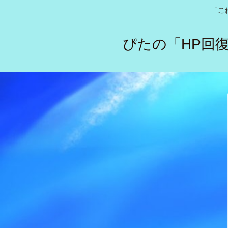
「こ
ぴたの「HP回