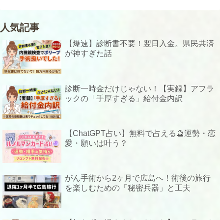
人気記事
【爆速】診断書不要！翌日入金。県民共済
が神すぎた話
診断一時金だけじゃない！【実録】アフラ
ックの「手厚すぎる」給付金内訳
【ChatGPT占い】無料で占える🔮運勢・恋
愛・願いは叶う？
がん手術から2ヶ月で広島へ！術後の旅行
を楽しむための「秘密兵器」と工夫