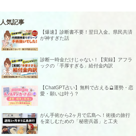
人気記事
【爆速】診断書不要！翌日入金。県民共済
が神すぎた話
診断一時金だけじゃない！【実録】アフラ
ックの「手厚すぎる」給付金内訳
【ChatGPT占い】無料で占える🔮運勢・恋
愛・願いは叶う？
がん手術から2ヶ月で広島へ！術後の旅行
を楽しむための「秘密兵器」と工夫