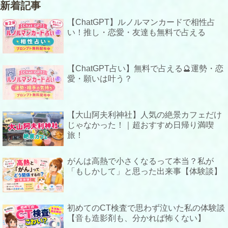
新着記事
【ChatGPT】ルノルマンカードで相性占
い！推し・恋愛・友達も無料で占える
【ChatGPT占い】無料で占える🔮運勢・恋
愛・願いは叶う？
【大山阿夫利神社】人気の絶景カフェだけ
じゃなかった！｜超おすすめ日帰り満喫
旅！
がんは高熱で小さくなるって本当？私が
「もしかして」と思った出来事【体験談】
初めてのCT検査で思わず泣いた私の体験談
【音も造影剤も、分かれば怖くない】